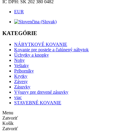
IČ DPH: SK 202 380 0482
EUR
KATEGÓRIE
NÁBYTKOVÉ KOVANIE
Kovanie pre postele a čalúnený nábytok
Úchytky a knopky
Nohy
Vešiaky
Príborníky
Krytky
Závesy
Zásuvky
Výsuvy pre drevené zásuvky
viac
STAVEBNÉ KOVANIE
Menu
Zatvoriť
Košík
Zatvoriť