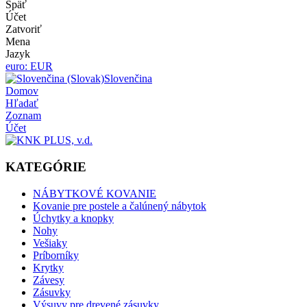
Späť
Účet
Zatvoriť
Mena
Jazyk
euro: EUR
Slovenčina
Domov
Hľadať
Zoznam
Účet
KATEGÓRIE
NÁBYTKOVÉ KOVANIE
Kovanie pre postele a čalúnený nábytok
Úchytky a knopky
Nohy
Vešiaky
Príborníky
Krytky
Závesy
Zásuvky
Výsuvy pre drevené zásuvky