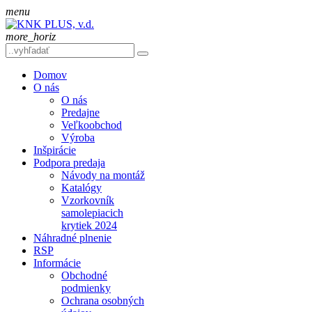
menu
more_horiz
Domov
O nás
O nás
Predajne
Veľkoobchod
Výroba
Inšpirácie
Podpora predaja
Návody na montáž
Katalógy
Vzorkovník
samolepiacich
krytiek 2024
Náhradné plnenie
RSP
Informácie
Obchodné
podmienky
Ochrana osobných