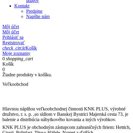
údajov
Kontakt
Predajne
Napíšte nám
Môj účet
Môj účet
Prihlásiť sa
Registrovať
check_circle
Košík
Moje zoznamy
0
shopping_cart
Košík
0
Žiadne produkty v košíku.
Veľkoobchod
Hlavnou náplňou veľkoobchodnej činnosti KNK PLUS, výrobné
družstvo, r. s. p. ,so sídlom v Banskej Bystrici Majerská cesta 73, je
balenie a distribúcia nábytkového kovania a iných výrobkov.
KNK PLUS je obchodným zástupcom zahraničných firiem: Hettich,
Giusti, Poliplast, Titus+ Häfele, Nomet a ďalších.