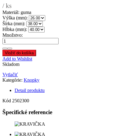
/ ks
Materiál: guma
Výška (mm):
Šírka (mm):
Hĺbka (mm):
Množstvo:
Vložiť do košíka
Add to Wishlist
Skladom
Vytlačiť
Kategórie:
Knopky
Detail produktu
Kód
2502300
Špecifické referencie