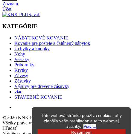
Zoznam
Účet
KATEGÓRIE
NÁBYTKOVÉ KOVANIE
Kovanie pre postele a čalúnený nábytok
Úchytky a knopky
Nohy
Vešiaky
Príborníky
Krytky
Závesy
Zásuvky
Výsuvy pre drevené zásuvky
viac
STAVEBNÉ KOVANIE
Táto webová stránka používa cookies, aby
© 2026 KNK PLUS, výrobné družstvo.
zlepšila vaše prehliadanie tejto webovej
Všetky práva vyhradené.
stránky.
Viac ...
Hľadať
Rozumiem
Nájdite svoj produkt pomocou rýchleho vyhľadávania. Zadajte