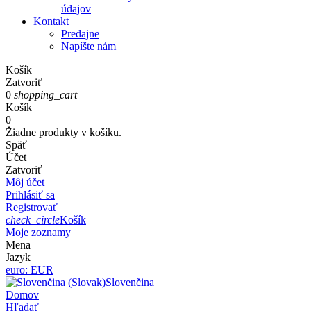
údajov
Kontakt
Predajne
Napíšte nám
Košík
Zatvoriť
0
shopping_cart
Košík
0
Žiadne produkty v košíku.
Späť
Účet
Zatvoriť
Môj účet
Prihlásiť sa
Registrovať
check_circle
Košík
Moje zoznamy
Mena
Jazyk
euro: EUR
Slovenčina
Domov
Hľadať