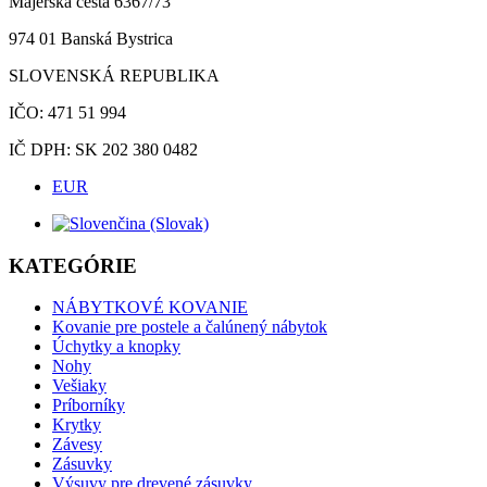
Majerská cesta 6367/73
974 01 Banská Bystrica
SLOVENSKÁ REPUBLIKA
IČO: 471 51 994
IČ DPH: SK 202 380 0482
EUR
KATEGÓRIE
NÁBYTKOVÉ KOVANIE
Kovanie pre postele a čalúnený nábytok
Úchytky a knopky
Nohy
Vešiaky
Príborníky
Krytky
Závesy
Zásuvky
Výsuvy pre drevené zásuvky