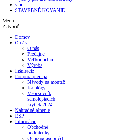
viac
STAVEBNÉ KOVANIE
Menu
Zatvoriť
Domov
O nás
O nás
Predajne
Veľkoobchod
Výroba
Inšpirácie
Podpora predaja
Návody na montáž
Katalógy
Vzorkovník
samolepiacich
krytiek 2024
Náhradné plnenie
RSP
Informácie
Obchodné
podmienky
Ochrana osobných