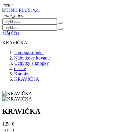
menu
more_horiz
Môj účet
KRAVIČKA
Úvodná stránka
Nábytkové kovanie
Úchytky a knopky
detské
Knopky
KRAVIČKA
KRAVIČKA
1,54 €
S DPH