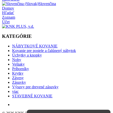
Slovenčina
Domov
Hľadať
Zoznam
Účet
KATEGÓRIE
NÁBYTKOVÉ KOVANIE
Kovanie pre postele a čalúnený nábytok
Úchytky a knopky
Nohy
Vešiaky
Príborníky
Krytky
Závesy
Zásuvky
Výsuvy pre drevené zásuvky
viac
STAVEBNÉ KOVANIE