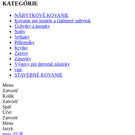
KATEGÓRIE
NÁBYTKOVÉ KOVANIE
Kovanie pre postele a čalúnený nábytok
Úchytky a knopky
Nohy
Vešiaky
Príborníky
Krytky
Závesy
Zásuvky
Výsuvy pre drevené zásuvky
viac
STAVEBNÉ KOVANIE
Menu
Zatvoriť
Košík
Zatvoriť
Späť
Účet
Zatvoriť
Mena
Jazyk
euro: EUR