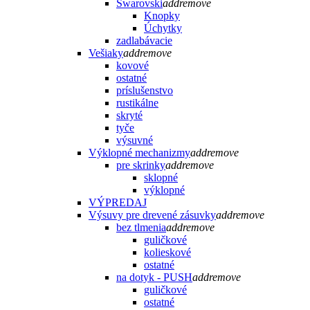
Swarovski
add
remove
Knopky
Úchytky
zadlabávacie
Vešiaky
add
remove
kovové
ostatné
príslušenstvo
rustikálne
skryté
tyče
výsuvné
Výklopné mechanizmy
add
remove
pre skrinky
add
remove
sklopné
výklopné
VÝPREDAJ
Výsuvy pre drevené zásuvky
add
remove
bez tlmenia
add
remove
guličkové
kolieskové
ostatné
na dotyk - PUSH
add
remove
guličkové
ostatné