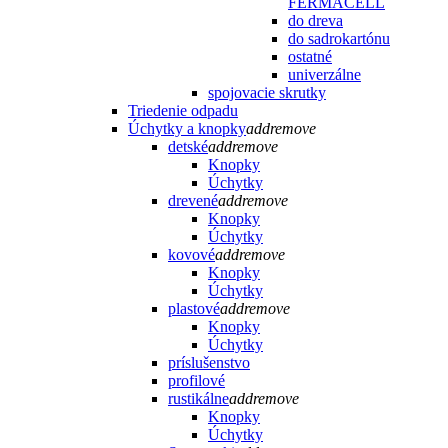
FERMACELL
do dreva
do sadrokartónu
ostatné
univerzálne
spojovacie skrutky
Triedenie odpadu
Úchytky a knopky
add
remove
detské
add
remove
Knopky
Úchytky
drevené
add
remove
Knopky
Úchytky
kovové
add
remove
Knopky
Úchytky
plastové
add
remove
Knopky
Úchytky
príslušenstvo
profilové
rustikálne
add
remove
Knopky
Úchytky