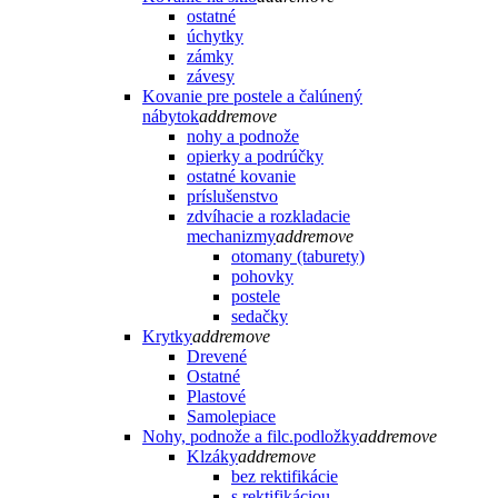
ostatné
úchytky
zámky
závesy
Kovanie pre postele a čalúnený
nábytok
add
remove
nohy a podnože
opierky a podrúčky
ostatné kovanie
príslušenstvo
zdvíhacie a rozkladacie
mechanizmy
add
remove
otomany (taburety)
pohovky
postele
sedačky
Krytky
add
remove
Drevené
Ostatné
Plastové
Samolepiace
Nohy, podnože a filc.podložky
add
remove
Klzáky
add
remove
bez rektifikácie
s rektifikáciou