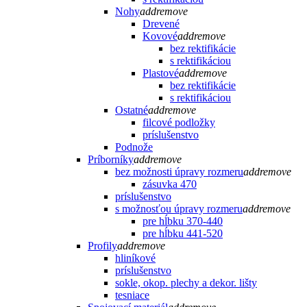
Nohy
add
remove
Drevené
Kovové
add
remove
bez rektifikácie
s rektifikáciou
Plastové
add
remove
bez rektifikácie
s rektifikáciou
Ostatné
add
remove
filcové podložky
príslušenstvo
Podnože
Príborníky
add
remove
bez možnosti úpravy rozmeru
add
remove
zásuvka 470
príslušenstvo
s možnosťou úpravy rozmeru
add
remove
pre hĺbku 370-440
pre hĺbku 441-520
Profily
add
remove
hliníkové
príslušenstvo
sokle, okop. plechy a dekor. lišty
tesniace