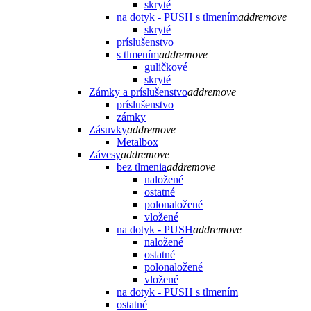
skryté
na dotyk - PUSH s tlmením
add
remove
skryté
príslušenstvo
s tlmením
add
remove
guličkové
skryté
Zámky a príslušenstvo
add
remove
príslušenstvo
zámky
Zásuvky
add
remove
Metalbox
Závesy
add
remove
bez tlmenia
add
remove
naložené
ostatné
polonaložené
vložené
na dotyk - PUSH
add
remove
naložené
ostatné
polonaložené
vložené
na dotyk - PUSH s tlmením
ostatné