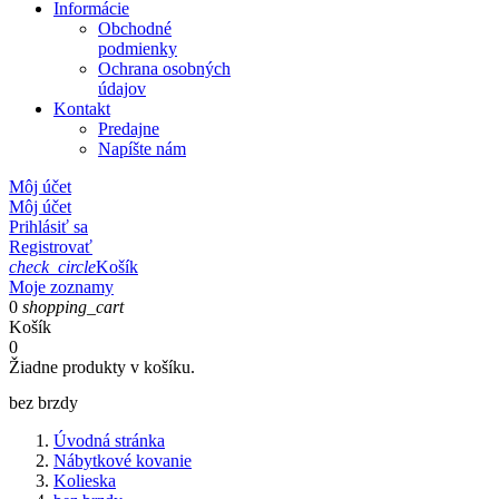
Informácie
Obchodné
podmienky
Ochrana osobných
údajov
Kontakt
Predajne
Napíšte nám
Môj účet
Môj účet
Prihlásiť sa
Registrovať
check_circle
Košík
Moje zoznamy
0
shopping_cart
Košík
0
Žiadne produkty v košíku.
bez brzdy
Úvodná stránka
Nábytkové kovanie
Kolieska