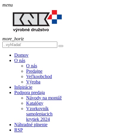
menu
more_horiz
Domov
O nás
O nás
Predajne
Veľkoobchod
Výroba
Inšpirácie
Podpora predaja
Návody na montáž
Katalógy
Vzorkovník
samolepiacich
krytiek 2024
Náhradné plnenie
RSP