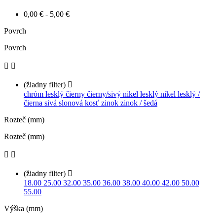
0,00 € - 5,00 €
Povrch
Povrch


(žiadny filter)

chróm lesklý
čierny
čierny/sivý
nikel lesklý
nikel lesklý /
čierna
sivá
slonová kosť
zinok
zinok / šedá
Rozteč (mm)
Rozteč (mm)


(žiadny filter)

18.00
25.00
32.00
35.00
36.00
38.00
40.00
42.00
50.00
55.00
Výška (mm)