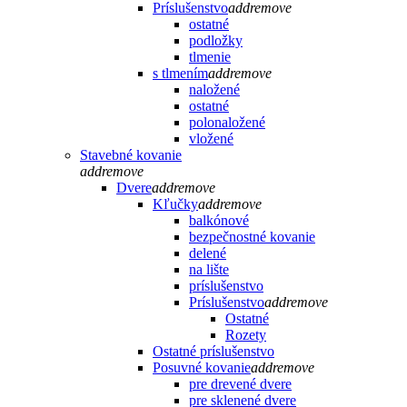
Príslušenstvo
add
remove
ostatné
podložky
tlmenie
s tlmením
add
remove
naložené
ostatné
polonaložené
vložené
Stavebné kovanie
add
remove
Dvere
add
remove
Kľučky
add
remove
balkónové
bezpečnostné kovanie
delené
na lište
príslušenstvo
Príslušenstvo
add
remove
Ostatné
Rozety
Ostatné príslušenstvo
Posuvné kovanie
add
remove
pre drevené dvere
pre sklenené dvere