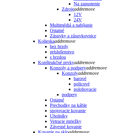
Na zapustenie
Zdroje
add
remove
12V
24V
Multimédiá a nabíjanie
Ostatné
Zásuvky a zásuvkovnice
Kolieska
add
remove
bez brzdy
príslušenstvo
s brzdou
Konštrukčné prvky
add
remove
Konzoly a podpery
add
remove
Konzoly
add
remove
barové
policové
polohovacie
podpery
Ostatné
Prechodky na káble
spojovacie kovanie
Uholníky
Vetracie mriežky
Závesné kovanie
Kovanie na sklo
add
remove