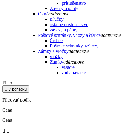
príslušenstvo
Závesy a pánty
Okná
add
remove
kľučky
ostatné príslušenstvo
závesy a pánty
Poštové schránky, vhozy a číslice
add
remove
Číslice
Poštové schránky, vzhozy
Zámky a vložky
add
remove
vložky
Zámky
add
remove
visacie
zadlabávacie
Filter

V poriadku
Filtrovať podľa
Cena
Cena

