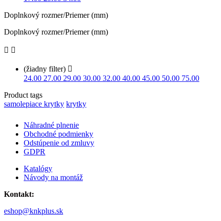
Doplnkový rozmer/Priemer (mm)
Doplnkový rozmer/Priemer (mm)


(žiadny filter)

24.00
27.00
29.00
30.00
32.00
40.00
45.00
50.00
75.00
Product tags
samolepiace krytky
krytky
Náhradné plnenie
Obchodné podmienky
Odstúpenie od zmluvy
GDPR
Katalógy
Návody na montáž
Kontakt:
eshop@knkplus.sk