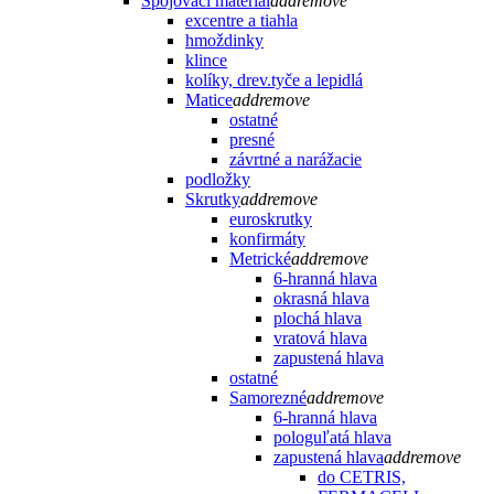
Spojovací materiál
add
remove
excentre a tiahla
hmoždinky
klince
kolíky, drev.tyče a lepidlá
Matice
add
remove
ostatné
presné
závrtné a narážacie
podložky
Skrutky
add
remove
euroskrutky
konfirmáty
Metrické
add
remove
6-hranná hlava
okrasná hlava
plochá hlava
vratová hlava
zapustená hlava
ostatné
Samorezné
add
remove
6-hranná hlava
pologuľatá hlava
zapustená hlava
add
remove
do CETRIS,