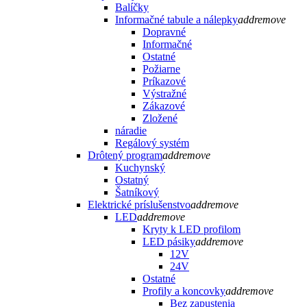
Balíčky
Informačné tabule a nálepky
add
remove
Dopravné
Informačné
Ostatné
Požiarne
Príkazové
Výstražné
Zákazové
Zložené
náradie
Regálový systém
Drôtený program
add
remove
Kuchynský
Ostatný
Šatníkový
Elektrické príslušenstvo
add
remove
LED
add
remove
Kryty k LED profilom
LED pásiky
add
remove
12V
24V
Ostatné
Profily a koncovky
add
remove
Bez zapustenia