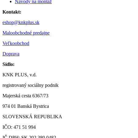
Návody na montáž
Kontakt:
eshop@knkplus.sk
Maloobchodné predajne
Veľkoobchod
Doprava
Sídlo:
KNK PLUS, v.d.
registrovaný sociálny podnik
Majerská cesta 6367/73
974 01 Banská Bystrica
SLOVENSKÁ REPUBLIKA
IČO: 471 51 994
IČ DPH: SK 202 380 0482