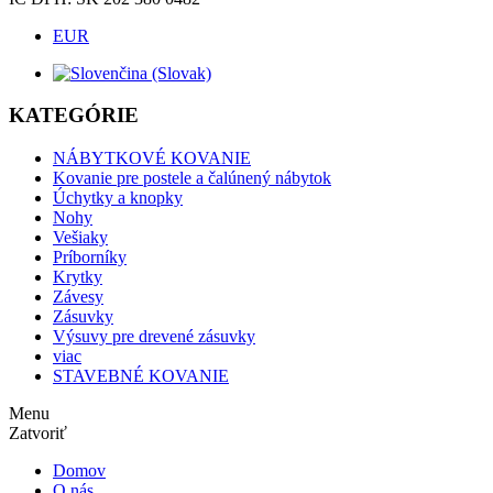
EUR
KATEGÓRIE
NÁBYTKOVÉ KOVANIE
Kovanie pre postele a čalúnený nábytok
Úchytky a knopky
Nohy
Vešiaky
Príborníky
Krytky
Závesy
Zásuvky
Výsuvy pre drevené zásuvky
viac
STAVEBNÉ KOVANIE
Menu
Zatvoriť
Domov
O nás