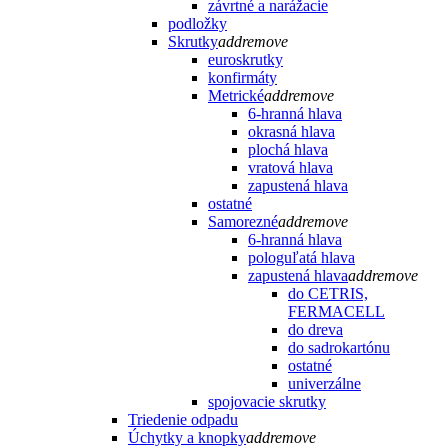
závrtné a narážacie
podložky
Skrutky
add
remove
euroskrutky
konfirmáty
Metrické
add
remove
6-hranná hlava
okrasná hlava
plochá hlava
vratová hlava
zapustená hlava
ostatné
Samorezné
add
remove
6-hranná hlava
pologuľatá hlava
zapustená hlava
add
remove
do CETRIS,
FERMACELL
do dreva
do sadrokartónu
ostatné
univerzálne
spojovacie skrutky
Triedenie odpadu
Úchytky a knopky
add
remove