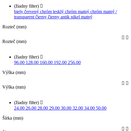
(žiadny filter)

biely
červený
chróm lesklý
chróm matný
chróm matný /
transparent
čierny
čierny antik
nikel matný
Rozteč (mm)


Rozteč (mm)
(žiadny filter)

96.00
128.00
160.00
192.00
256.00
Výška (mm)


Výška (mm)
(žiadny filter)

24.00
26.00
28.00
29.00
30.00
32.00
34.00
50.00
Šírka (mm)

