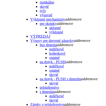
rustikálne
skryté
tyče
výsuvné
Výklopné mechanizmy
add
remove
pre skrinky
add
remove
sklopné
výklopné
VÝPREDAJ
Výsuvy pre drevené zásuvky
add
remove
bez tlmenia
add
remove
guličkové
kolieskové
ostatné
na dotyk - PUSH
add
remove
guličkové
ostatné
skryté
na dotyk - PUSH s tlmením
add
remove
skryté
príslušenstvo
s tlmením
add
remove
guličkové
skryté
Zámky a príslušenstvo
add
remove