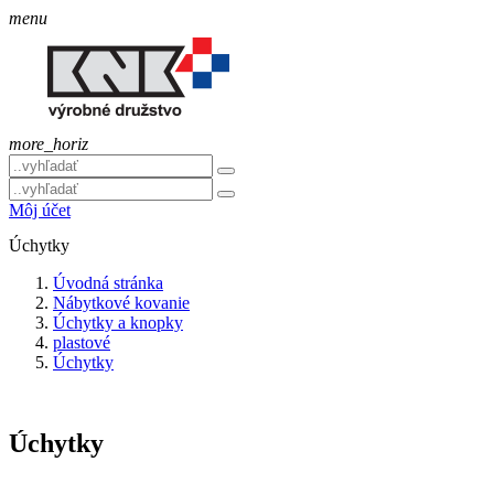
menu
more_horiz
Môj účet
Úchytky
Úvodná stránka
Nábytkové kovanie
Úchytky a knopky
plastové
Úchytky
Úchytky