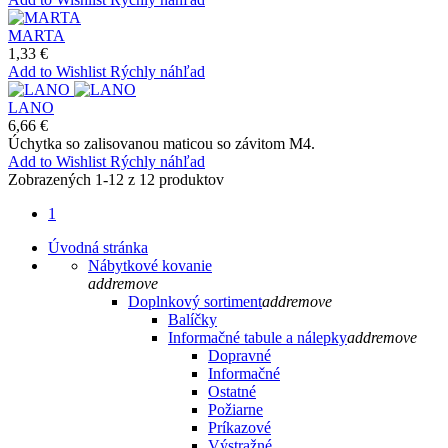
MARTA
1,33 €
Add to Wishlist
Rýchly náhľad
LANO
6,66 €
Úchytka so zalisovanou maticou so závitom M4.
Add to Wishlist
Rýchly náhľad
Zobrazených 1-12 z 12 produktov
1
Úvodná stránka
Nábytkové kovanie
add
remove
Doplnkový sortiment
add
remove
Balíčky
Informačné tabule a nálepky
add
remove
Dopravné
Informačné
Ostatné
Požiarne
Príkazové
Výstražné