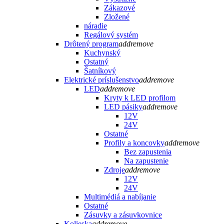
Zákazové
Zložené
náradie
Regálový systém
Drôtený program
add
remove
Kuchynský
Ostatný
Šatníkový
Elektrické príslušenstvo
add
remove
LED
add
remove
Kryty k LED profilom
LED pásiky
add
remove
12V
24V
Ostatné
Profily a koncovky
add
remove
Bez zapustenia
Na zapustenie
Zdroje
add
remove
12V
24V
Multimédiá a nabíjanie
Ostatné
Zásuvky a zásuvkovnice
Kolieska
add
remove