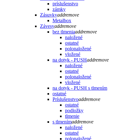
príslušenstvo
zámky
Zásuvky
add
remove
Metalbox
Závesy
add
remove
bez tlmenia
add
remove
naložené
ostatné
polonaložené
vložené
na dotyk - PUSH
add
remove
naložené
ostatné
polonaložené
vložené
na dotyk - PUSH s tlmením
ostatné
Príslušenstvo
add
remove
ostatné
podložky
tlmenie
s tlmením
add
remove
naložené
ostatné
polonaložené