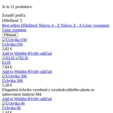
Je tu 12 produktov.
Zoradiť podľa:
Dôležitosť

Best sellers
Dôležitosť
Názvu: A - Z
Názvu: Z - A
Cena: vzostupne
Cena: zostupne
Filtrovať
Úchytka 030
2,82 €
Add to Wishlist
Rýchly náhľad
ELIS
7,84 €
Add to Wishlist
Rýchly náhľad
Úchytka 306
5,28 €
Elegantná úchytka vyrobená z vysokokvalitného plastu so
zalisovanou maticou M4.
Add to Wishlist
Rýchly náhľad
Úchytka 66
1,44 €