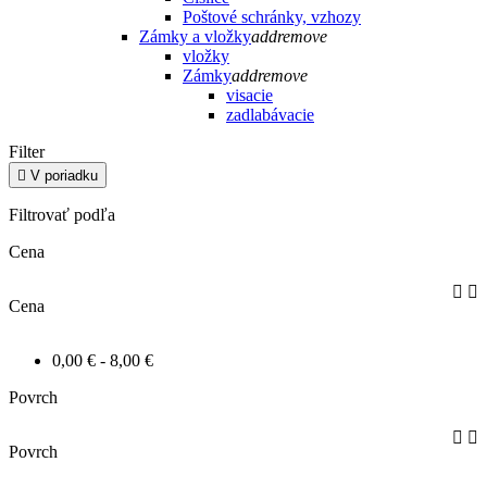
Poštové schránky, vzhozy
Zámky a vložky
add
remove
vložky
Zámky
add
remove
visacie
zadlabávacie
Filter

V poriadku
Filtrovať podľa
Cena


Cena
0,00 € - 8,00 €
Povrch


Povrch