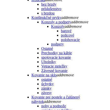
bez brzdy
príslušenstvo
s brzdou
Konštrukčné prvky
add
remove
Konzoly a podpery
add
remove
Konzoly
add
remove
barové
policové
polohovacie
podpery
Ostatné
Prechodky na káble
spojovacie kovanie
Uholníky
Vetracie mriežky
Závesné kovanie
Kovanie na sklo
add
remove
ostatné
úchytky
zámky
závesy
Kovanie pre postele a čalúnený
nábytok
add
remove
nohy a podnože