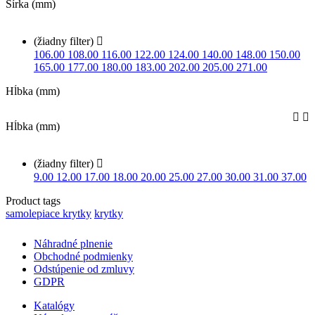
Šírka (mm)
(žiadny filter)

106.00
108.00
116.00
122.00
124.00
140.00
148.00
150.00
165.00
177.00
180.00
183.00
202.00
205.00
271.00
Hĺbka (mm)


Hĺbka (mm)
(žiadny filter)

9.00
12.00
17.00
18.00
20.00
25.00
27.00
30.00
31.00
37.00
Product tags
samolepiace krytky
krytky
Náhradné plnenie
Obchodné podmienky
Odstúpenie od zmluvy
GDPR
Katalógy