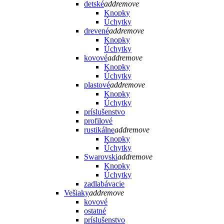
detské
add
remove
Knopky
Úchytky
drevené
add
remove
Knopky
Úchytky
kovové
add
remove
Knopky
Úchytky
plastové
add
remove
Knopky
Úchytky
príslušenstvo
profilové
rustikálne
add
remove
Knopky
Úchytky
Swarovski
add
remove
Knopky
Úchytky
zadlabávacie
Vešiaky
add
remove
kovové
ostatné
príslušenstvo