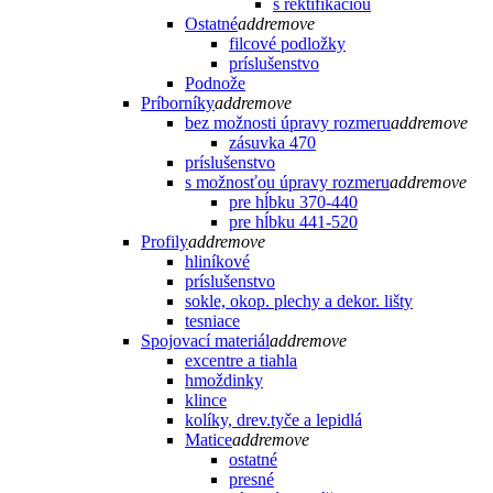
s rektifikáciou
Ostatné
add
remove
filcové podložky
príslušenstvo
Podnože
Príborníky
add
remove
bez možnosti úpravy rozmeru
add
remove
zásuvka 470
príslušenstvo
s možnosťou úpravy rozmeru
add
remove
pre hĺbku 370-440
pre hĺbku 441-520
Profily
add
remove
hliníkové
príslušenstvo
sokle, okop. plechy a dekor. lišty
tesniace
Spojovací materiál
add
remove
excentre a tiahla
hmoždinky
klince
kolíky, drev.tyče a lepidlá
Matice
add
remove
ostatné
presné