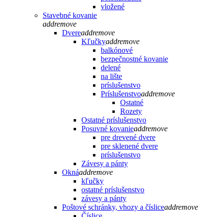
vložené
Stavebné kovanie
add
remove
Dvere
add
remove
Kľučky
add
remove
balkónové
bezpečnostné kovanie
delené
na lište
príslušenstvo
Príslušenstvo
add
remove
Ostatné
Rozety
Ostatné príslušenstvo
Posuvné kovanie
add
remove
pre drevené dvere
pre sklenené dvere
príslušenstvo
Závesy a pánty
Okná
add
remove
kľučky
ostatné príslušenstvo
závesy a pánty
Poštové schránky, vhozy a číslice
add
remove
Číslice