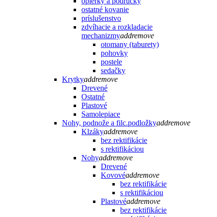
opierky a podrúčky
ostatné kovanie
príslušenstvo
zdvíhacie a rozkladacie
mechanizmy
add
remove
otomany (taburety)
pohovky
postele
sedačky
Krytky
add
remove
Drevené
Ostatné
Plastové
Samolepiace
Nohy, podnože a filc.podložky
add
remove
Klzáky
add
remove
bez rektifikácie
s rektifikáciou
Nohy
add
remove
Drevené
Kovové
add
remove
bez rektifikácie
s rektifikáciou
Plastové
add
remove
bez rektifikácie